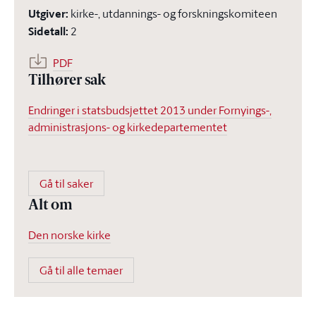
Utgiver
:
kirke-, utdannings- og forskningskomiteen
Sidetall
:
2
PDF
Tilhører sak
Endringer i statsbudsjettet 2013 under Fornyings-,
administrasjons- og kirkedepartementet
Gå til saker
Alt om
Den norske kirke
Gå til alle temaer