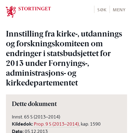
Stortinget.no
SØK
MENY
Innstilling fra kirke-, utdannings
og forskningskomiteen om
endringer i statsbudsjettet for
2013 under Fornyings-,
administrasjons- og
kirkedepartementet
Dette dokument
Innst. 65 S (2013–2014)
Kildedok
:
Prop. 9 S (2013–2014)
, kap. 1590
Dato
:
05.12.2013