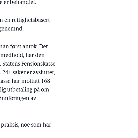
ne er behandlet.
m en rettighetsbasert
lagenemnd.
man først antok. Det
tt medhold, har den
. Statens Pensjonskasse
241 saker er avsluttet,
kasse har mottatt 168
tlig utbetaling på om
r innføringen av
 praksis, noe som har