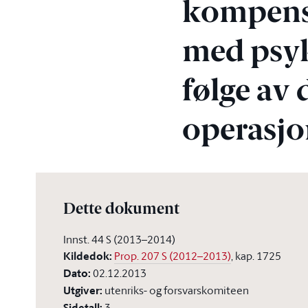
kompensa
med psyk
følge av 
operasjo
Dette dokument
Innst. 44 S (2013–2014)
Kildedok
:
Prop. 207 S (2012–2013)
, kap. 1725
Dato
:
02.12.2013
Utgiver
:
utenriks- og forsvarskomiteen
Sidetall
:
3