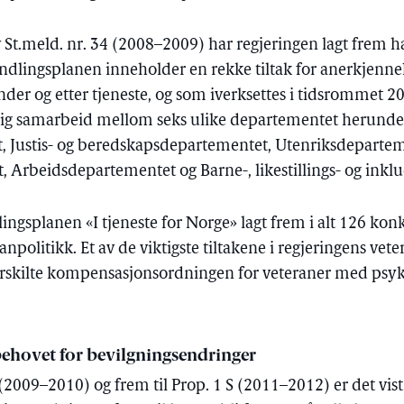
St.meld. nr. 34 (2008–2009) har regjeringen lagt frem h
ndlingsplanen inneholder en rekke tiltak for anerkjennel
nder og etter tjeneste, og som iverksettes i tidsrommet 
aglig samarbeid mellom seks ulike departementet herunde
, Justis- og beredskapsdepartementet, Utenriksdepartem
Arbeidsdepartementet og Barne-, likestillings- og inkl
ingsplanen «I tjeneste for Norge» lagt frem i alt 126 konk
anpolitikk. Et av de viktigste tiltakene i regjeringens vet
ærskilte kompensasjonsordningen for veteraner med psyk
behovet for bevilgningsendringer
 (2009–2010) og frem til Prop. 1 S (2011–2012) er det vist 