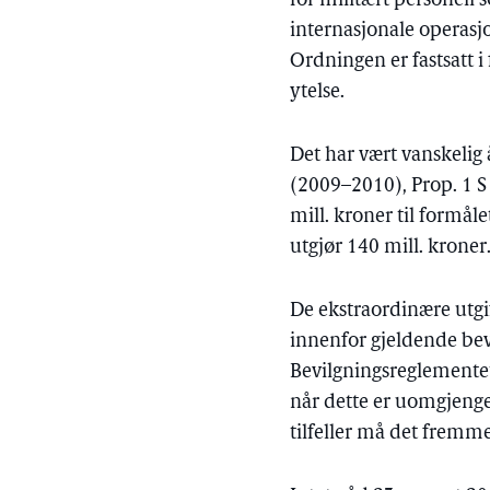
for militært personell 
internasjonale operasj
Ordningen er fastsatt i 
ytelse.
Det har vært vanskelig 
(2009–2010), Prop. 1 S
mill. kroner til formål
utgjør 140 mill. kroner
De ekstraordinære utgif
innenfor gjeldende bevi
Bevilgningsreglementet 
når dette er uomgjengel
tilfeller må det fremme