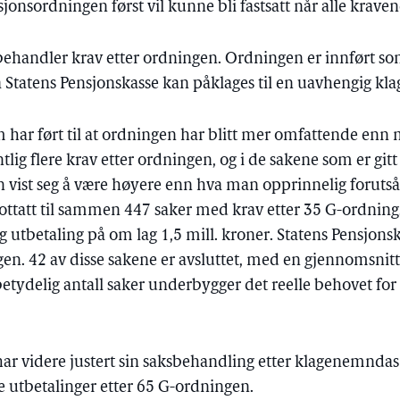
jonsordningen først vil kunne bli fastsatt når alle krave
behandler krav etter ordningen. Ordningen er innført so
ra Statens Pensjonskasse kan påklages til en uavhengig k
m har ført til at ordningen har blitt mer omfattende enn 
tlig flere krav etter ordningen, og i de sakene som er gi
n vist seg å være høyere enn hva man opprinnelig forutså
ottatt til sammen 447 saker med krav etter 35 G-ordning. 
 utbetaling på om lag 1,5 mill. kroner. Statens Pensjons
gen. 42 av disse sakene er avsluttet, med en gjennomsnit
 betydelig antall saker underbygger det reelle behovet fo
har videre justert sin saksbehandling etter klagenemndas
e utbetalinger etter 65 G-ordningen.