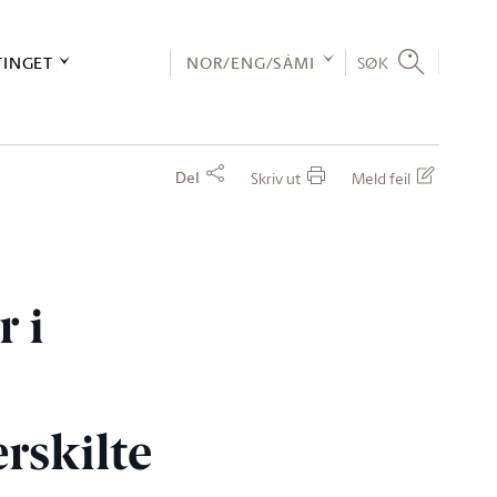
TINGET
NOR/ENG/SÁMI
SØK
Del
Skriv ut
Meld feil
 i
rskilte