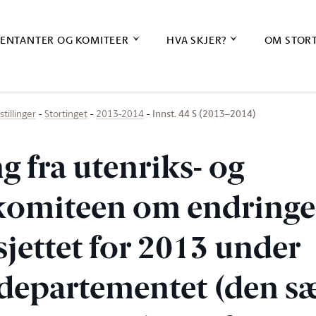
ENTANTER OG KOMITEER
HVA SKJER?
OM STOR
Innst. 44 S (2013–2014)
stillinger
Stortinget
2013-2014
ng fra utenriks- og
komiteen om endringer
sjettet for 2013 under
departementet (den sæ