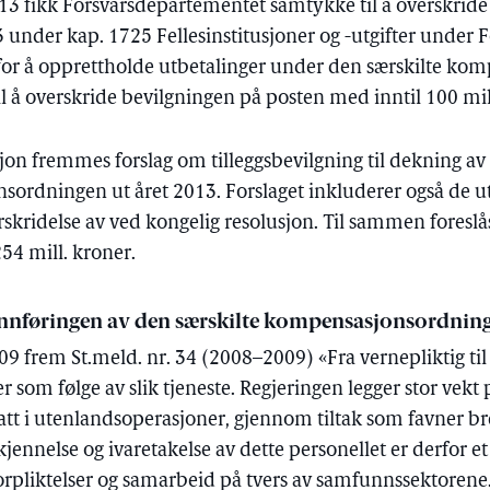
013 fikk Forsvarsdepartementet samtykke til å overskride
3 under kap. 1725 Fellesinstitusjoner og -utgifter under 
er for å opprettholde utbetalinger under den særskilte k
il å overskride bevilgningen på posten med inntil 100 mil
jon fremmes forslag om tilleggsbevilgning til dekning av 
sordningen ut året 2013. Forslaget inkluderer også de ut
erskridelse av ved kongelig resolusjon. Til sammen foreslå
54 mill. kroner.
innføringen av den særskilte kompensasjonsordnin
09 frem St.meld. nr. 34 (2008–2009) «Fra vernepliktig til v
r som følge av slik tjeneste. Regjeringen legger stor vekt 
att i utenlandsoperasjoner, gjennom tiltak som favner b
jennelse og ivaretakelse av dette personellet er derfor e
forpliktelser og samarbeid på tvers av samfunnssektorene