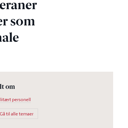
eraner
er som
nale
lt om
litært personell
Gå til alle temaer