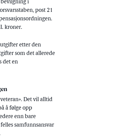
 bevilgning i
Forsvarsstaben, post 21
ompensasjonsordningen.
l. kroner.
utgifter etter den
gifter som det allerede
s det en
gen
eteran». Det vil alltid
på å følge opp
redere enn bare
t felles samfunnsansvar
.