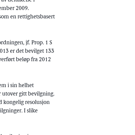
av deltakelse i
sember 2009.
 som en rettighetsbasert
rdningen, jf. Prop. 1 S
013 er det bevilget 133
verført beløp fra 2012
em i sin helhet
 utover gitt bevilgning.
d kongelig resolusjon
lgninger. I slike