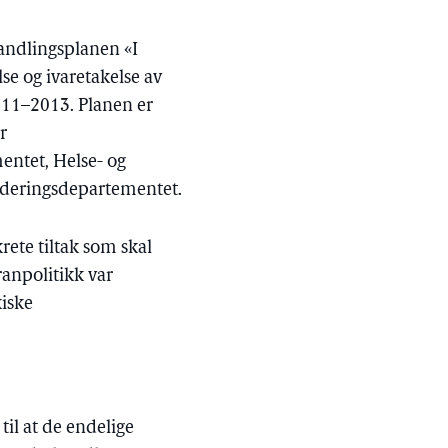
andlingsplanen «I
se og ivaretakelse av
2011–2013. Planen er
r
entet, Helse- og
uderingsdepartementet.
rete tiltak som skal
eranpolitikk var
iske
til at de endelige