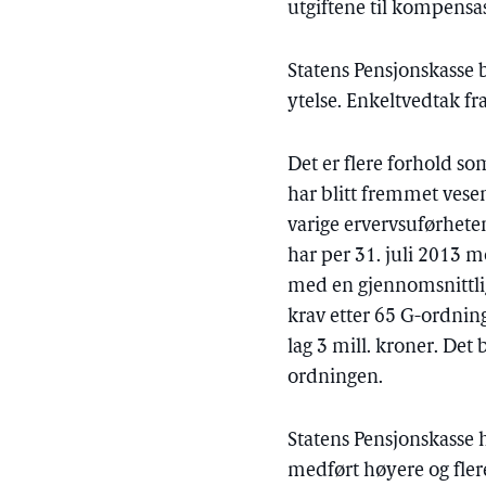
utgiftene til kompensas
Statens Pensjonskasse 
ytelse. Enkeltvedtak f
Det er flere forhold so
har blitt fremmet vesen
varige ervervsuførhete
har per 31. juli 2013 m
med en gjennomsnittlig
krav etter 65 G-ordnin
lag 3 mill. kroner. Det
ordningen.
Statens Pensjonskasse 
medført høyere og fler