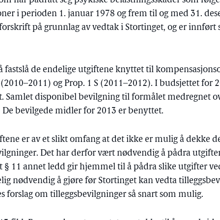
som har pådratt seg psykiske belastningsskader som følge 
oner i perioden 1. januar 1978 og frem til og med 31. de
forskrift på grunnlag av vedtak i Stortinget, og er innført
å fastslå de endelige utgiftene knyttet til kompensasjonso
 (2010–2011) og Prop. 1 S (2011–2012). I budsjettet for 2
et. Samlet disponibel bevilgning til formålet medregnet o
. De bevilgede midler for 2013 er benyttet.
tene er av et slikt omfang at det ikke er mulig å dekke d
lgninger. Det har derfor vært nødvendig å pådra utgifter
§ 11 annet ledd gir hjemmel til å pådra slike utgifter ve
ig nødvendig å gjøre før Stortinget kan vedta tilleggsbevi
s forslag om tilleggsbevilgninger så snart som mulig.