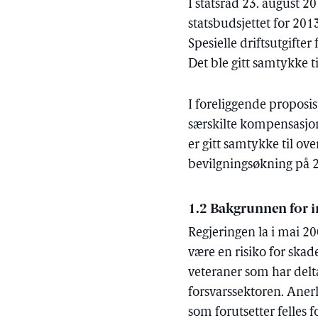
I statsråd 23. august 2
statsbudsjettet for 201
Spesielle driftsutgift
Det ble gitt samtykke t
I foreliggende proposis
særskilte kompensasjon
er gitt samtykke til ov
bevilgningsøkning på 2
1.2 Bakgrunnen for 
Regjeringen la i mai 20
være en risiko for skade
veteraner som har delt
forsvarssektoren. Anerk
som forutsetter felles 