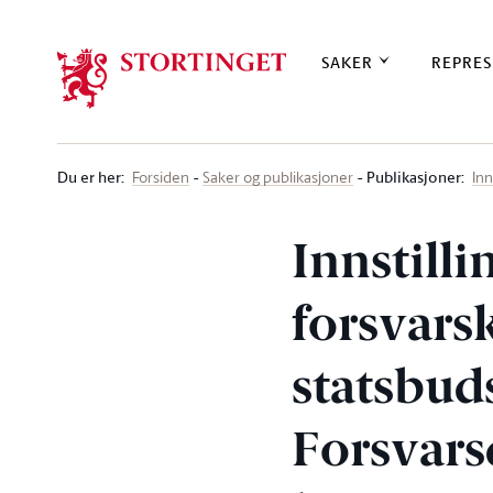
Stortinget.no
SAKER
REPRES
Du er her
:
Publikasjoner:
Forsiden
Saker og publikasjoner
Inn
Innstilli
forsvars
statsbud
Forsvars