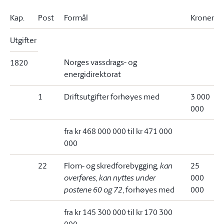
Kap.
Post
Formål
Kroner
Utgifter
Norges vassdrags- og
1820
energidirektorat
1
Driftsutgifter forhøyes med
3 000
000
fra kr 468 000 000 til kr 471 000
000
22
Flom- og skredforebygging
, kan
25
overføres, kan nyttes under
000
postene 60 og 72
, forhøyes med
000
fra kr 145 300 000 til kr 170 300