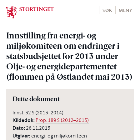
Stortinget.no
SØK
MENY
Innstilling fra energi- og
miljøkomiteen om endringer i
statsbudsjettet for 2013 under
Olje- og energidepartementet
(flommen på Østlandet mai 2013)
Dette dokument
Innst. 32 S (2013–2014)
Kildedok
:
Prop. 189 S (2012–2013)
Dato
:
26.11.2013
Utgiver
:
energi- og miljøkomiteen