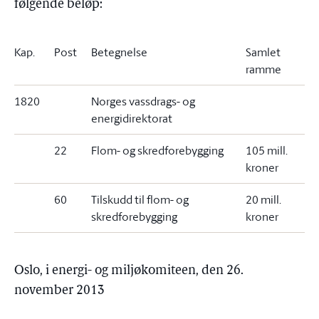
følgende beløp:
Kap.
Post
Betegnelse
Samlet
ramme
1820
Norges vassdrags- og
energidirektorat
22
Flom- og skredforebygging
105 mill.
kroner
60
Tilskudd til flom- og
20 mill.
skredforebygging
kroner
Oslo, i energi- og miljøkomiteen, den 26.
november 2013