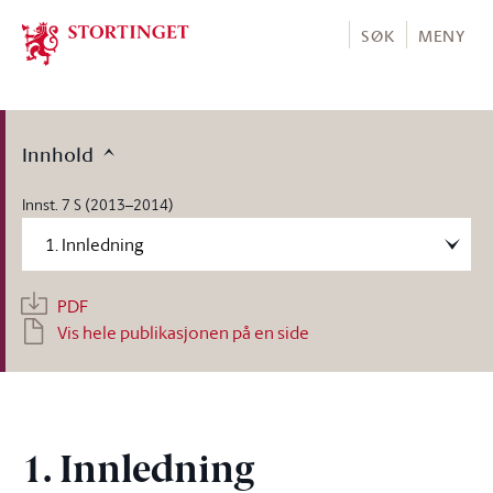
Stortinget.no
SØK
MENY
Innhold
Innst. 7 S (2013–2014)
PDF
Vis hele publikasjonen på en side
1. Innledning