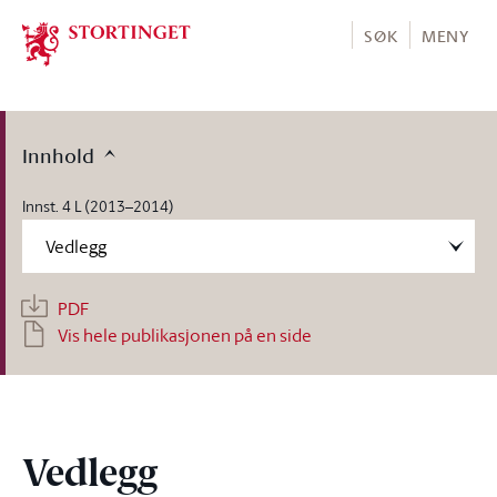
Stortinget.no
SØK
MENY
Innhold
Innst. 4 L (2013–2014)
PDF
Vis hele publikasjonen på en side
Vedlegg