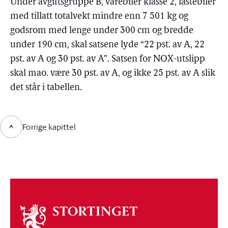
Under avgiftsgruppe B, varebiler klasse 2, lastebiler
med tillatt totalvekt mindre enn 7 501 kg og
godsrom med lenge under 300 cm og bredde
under 190 cm, skal satsene lyde “22 pst. av A, 22
pst. av A og 30 pst. av A”. Satsen for NO
X
-utslipp
skal mao. være 30 pst. av A, og ikke 25 pst. av A slik
det står i tabellen.
Forrige kapittel
Om
stortinget