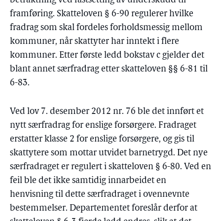
betraktning ved fastsetting av underskudd til
framføring. Skatteloven § 6-90 regulerer hvilke
fradrag som skal fordeles forholdsmessig mellom
kommuner, når skattyter har inntekt i flere
kommuner. Etter første ledd bokstav c gjelder det
blant annet særfradrag etter skatteloven §§ 6-81 til
6-83.
Ved lov 7. desember 2012 nr. 76 ble det innført et
nytt særfradrag for enslige forsørgere. Fradraget
erstatter klasse 2 for enslige forsørgere, og gis til
skattytere som mottar utvidet barnetrygd. Det nye
særfradraget er regulert i skatteloven § 6-80. Ved en
feil ble det ikke samtidig innarbeidet en
henvisning til dette særfradraget i ovennevnte
bestemmelser. Departementet foreslår derfor at