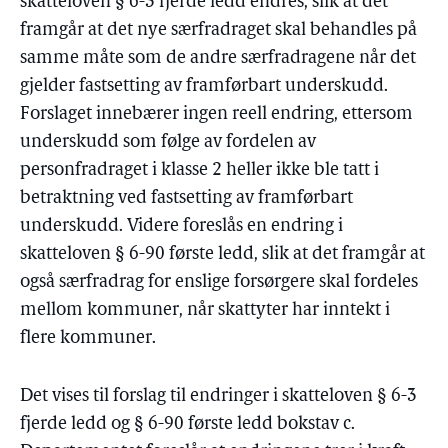
skatteloven § 6-3 fjerde ledd endres, slik at det
framgår at det nye særfradraget skal behandles på
samme måte som de andre særfradragene når det
gjelder fastsetting av framførbart underskudd.
Forslaget innebærer ingen reell endring, ettersom
underskudd som følge av fordelen av
personfradraget i klasse 2 heller ikke ble tatt i
betraktning ved fastsetting av framførbart
underskudd. Videre foreslås en endring i
skatteloven § 6-90 første ledd, slik at det framgår at
også særfradrag for enslige forsørgere skal fordeles
mellom kommuner, når skattyter har inntekt i
flere kommuner.
Det vises til forslag til endringer i skatteloven § 6-3
fjerde ledd og § 6-90 første ledd bokstav c.