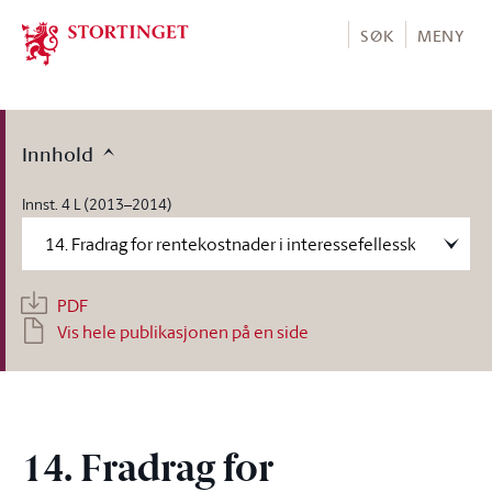
Stortinget.no
SØK
MENY
Innhold
Innst. 4 L (2013–2014)
PDF
Vis hele publikasjonen på en side
14. Fradrag for