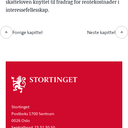
skatteloven knyttet til fradrag for rentekostnader i
interessefellesskap.
Forrige kapittel
Neste kapittel
Om
stortinget
Stortinget
Postboks 1700 Sentrum
0026 Oslo
Sentralbord: 23 31 30 50