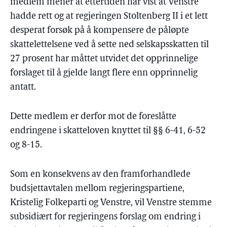
medlem mener at ettertiden har vist at Venstre
hadde rett og at regjeringen Stoltenberg II i et lett
desperat forsøk på å kompensere de påløpte
skattelettelsene ved å sette ned selskapsskatten til
27 prosent har måttet utvidet det opprinnelige
forslaget til å gjelde langt flere enn opprinnelig
antatt.
Dette medlem er derfor mot de foreslåtte
endringene i skatteloven knyttet til §§ 6-41, 6-52
og 8-15.
Som en konsekvens av den framforhandlede
budsjettavtalen mellom regjeringspartiene,
Kristelig Folkeparti og Venstre, vil Venstre stemme
subsidiært for regjeringens forslag om endring i