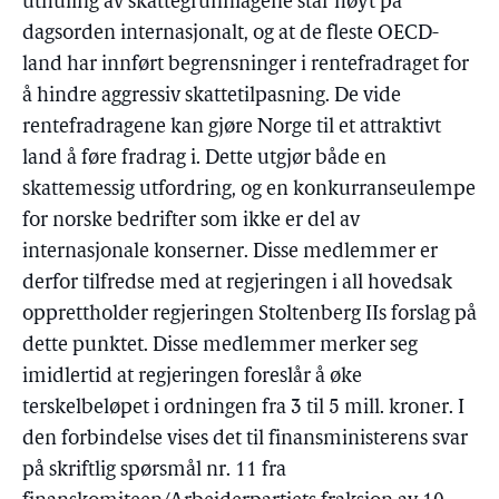
uthuling av skattegrunnlagene står høyt på
dagsorden internasjonalt, og at de fleste OECD-
land har innført begrensninger i rentefradraget for
å hindre aggressiv skattetilpasning. De vide
rentefradragene kan gjøre Norge til et attraktivt
land å føre fradrag i. Dette utgjør både en
skattemessig utfordring, og en konkurranseulempe
for norske bedrifter som ikke er del av
internasjonale konserner. Disse medlemmer er
derfor tilfredse med at regjeringen i all hovedsak
opprettholder regjeringen Stoltenberg IIs forslag på
dette punktet. Disse medlemmer merker seg
imidlertid at regjeringen foreslår å øke
terskelbeløpet i ordningen fra 3 til 5 mill. kroner. I
den forbindelse vises det til finansministerens svar
på skriftlig spørsmål nr. 11 fra