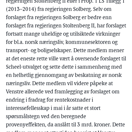
regjeringen Stoltenberg II eller i Prop. 1 LS Tillegg 1
(2013–2014) fra regjeringen Solberg. Selv om
forslaget fra regjeringen Solberg er bedre enn
forslaget fra regjeringen Stoltenberg II, har forslaget
fortsatt mange uheldige og utilsiktede virkninger
for bl.a. norsk næringsliv, kommunesektoren og
transport- og boligselskaper. Dette medlem mener
at det eneste rette ville vært å oversende forslaget til
Scheel-utvalget og sette dette i sammenheng med
en helhetlig gjennomgang av beskatning av norsk
næringsliv. Dette medlem vil videre påpeke at
Venstre allerede ved framlegging av forslaget om
endring i fradrag for rentekostnader i
interessefellesskap i mai i år satte et stort
spørsmålstegn ved den beregnede
provenyeffekten, da anslått til 3 mrd. kroner. Dette