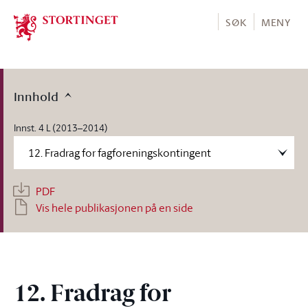
Stortinget.no
SØK
MENY
Innhold
Innst. 4 L (2013–2014)
PDF
Vis hele publikasjonen på en side
12. Fradrag for