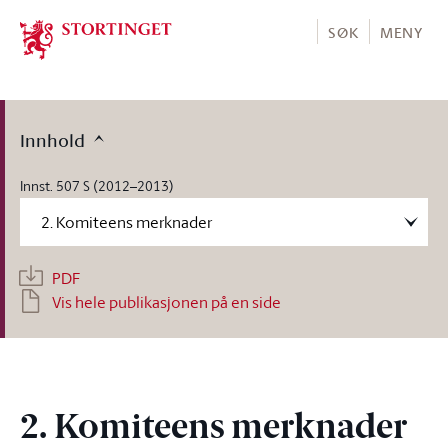
Stortinget.no
SØK
MENY
Innhold
Innst. 507 S (2012–2013)
PDF
Vis hele publikasjonen på en side
2. Komiteens merknader