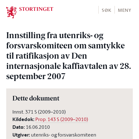
Stortinget.no
SØK
MENY
Innstilling fra utenriks- og
forsvarskomiteen om samtykke
til ratifikasjon av Den
internasjonale kaffiavtalen av 28.
september 2007
Dette dokument
Innst. 371 S (2009–2010)
Kildedok
:
Prop. 143 S (2009–2010)
Dato
:
16.06.2010
Utgiver
:
utenriks- og forsvarskomiteen