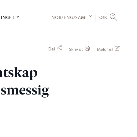
TINGET
NOR/ENG/SÁMI
SØK
Del
Skriv ut
Meld feil
entskap
dsmessig