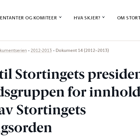
ENTANTER OG KOMITEER
HVA SKJER?
OM STOR
Dokument 14 (2012–2013)
kumentserien
2012-2013
til Stortingets presid
idsgruppen for innhol
av Stortingets
ngsorden