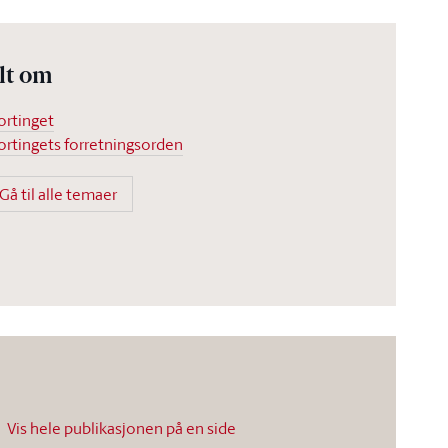
lt om
ortinget
ortingets forretningsorden
Gå til alle temaer
Vis hele publikasjonen på en side