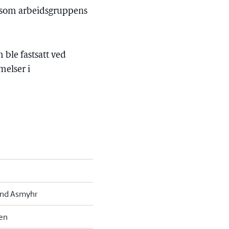
t som arbeidsgruppens
 ble fastsatt ved
melser i
and Asmyhr
sen