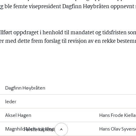
legg ble femte visepresident Dagfinn Høybråten oppnevn
ført oppdraget i henhold til mandatet og tidsfristen som
r med dette frem forslag til revisjon av en rekke bestem
Dagfinn Høybråten
leder
Aksel Hagen
Hans Frode Kiell
Magnhild Meltveit Kleppa
Hans Olav Syver
Første kapittel