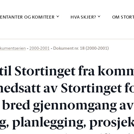
ENTANTER OG KOMITEER
HVA SKJER?
OM STOR
Dokument nr. 18 (2000-2001)
kumentserien
2000-2001
til Stortinget fra kom
edsatt av Stortinget f
n bred gjennomgang a
g, planlegging, prosje