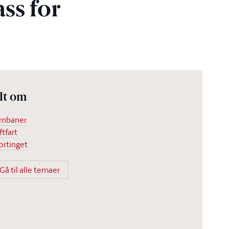
ss for
lt om
rnbaner
ftfart
ortinget
Gå til alle temaer