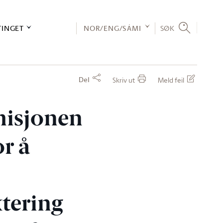
TINGET
NOR/ENG/SÁMI
SØK
Del
Skriv ut
Meld feil
misjonen
or å
v
ktering