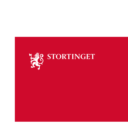
Om
stortinget