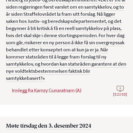
siden regjeringen først varslet om en samtykkelov, og to
år siden Straffelovrådet la fram sitt forslag. Nå ligger
saken hos Justis- og beredskapsdepartementet, og det
begynner å bli kritisk å få en reell samtykkelov på plass,
hvis det skal skje i denne stortingsperioden. For hver dag
som går, risikerer en ny person å ikke få sin overgrepssak
behandlet etter konseptet om at kun ja er ja. Når
kommer statsråden til å legge fram forslag til ny
samtykkelov, og hvordan kan statsråden garantere at den
nye voldtektsbestemmelsen faktisk blir
samtykkebasert?»
Se vide
Innlegg fra Kamzy Gunaratnam (A)
[
3:22:58
]
Møte tirsdag den 3. desember 2024