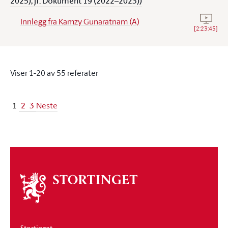
2025), jf. Dokument 19 (2022–2023))
Se vide
Innlegg fra Kamzy Gunaratnam (A)
[
2:23:45
]
Viser
1-20
av
55
referater
2
3
1
Neste
Om
stortinget
Stortinget