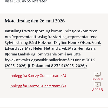
Viser
1
-
20
av
55
referater
Møte tirsdag den 26. mai 2026
Innstilling fra transport- og kommunikasjonskomiteen
om Representantforslag fra stortingsrepresentantene
Sylvi Listhaug, Bård Hoksrud, Dagfinn Henrik Olsen, Frank
Edvard Sve, May Helen Hetland Ervik, Mats Henriksen,
Bjørnar Laabak og Tom Staahle om å avslutte
byvekstavtaler og avvikle nullvekstmålet (Innst. 301 S
(2025–2026), jf. Dokument 8:232 S (2025–2026))
Se vide
Innlegg fra Kamzy Gunaratnam (A)
[
1:28:12
]
Se vide
Innlegg fra Kamzy Gunaratnam (A)
[
2:35:21
]