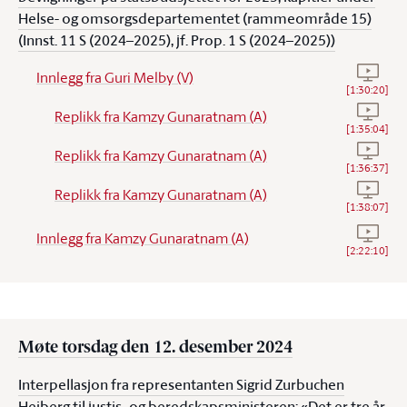
Helse- og omsorgsdepartementet (rammeområde 15)
(Innst. 11 S (2024–2025), jf. Prop. 1 S (2024–2025))
Se video
Innlegg fra Guri Melby (V)
[
1:30:20
]
Se vide
Replikk fra Kamzy Gunaratnam (A)
[
1:35:04
]
Se vide
Replikk fra Kamzy Gunaratnam (A)
[
1:36:37
]
Se vide
Replikk fra Kamzy Gunaratnam (A)
[
1:38:07
]
Se vide
Innlegg fra Kamzy Gunaratnam (A)
[
2:22:10
]
Møte torsdag den 12. desember 2024
Interpellasjon fra representanten Sigrid Zurbuchen
Heiberg til justis- og beredskapsministeren: «Det er tre år