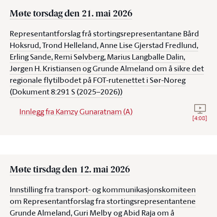
Møte torsdag den 21. mai 2026
Representantforslag frå stortingsrepresentantane Bård
Hoksrud, Trond Helleland, Anne Lise Gjerstad Fredlund,
Erling Sande, Remi Sølvberg, Marius Langballe Dalin,
Jørgen H. Kristiansen og Grunde Almeland om å sikre det
regionale flytilbodet på FOT-rutenettet i Sør-Noreg
(Dokument 8:291 S (2025–2026))
Se vid
Innlegg fra Kamzy Gunaratnam (A)
[
4:08
]
Møte tirsdag den 12. mai 2026
Innstilling fra transport- og kommunikasjonskomiteen
om Representantforslag fra stortingsrepresentantene
Grunde Almeland, Guri Melby og Abid Raja om å