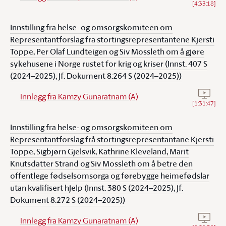
[
4:33:18
]
Innstilling fra helse- og omsorgskomiteen om
Representantforslag fra stortingsrepresentantene Kjersti
Toppe, Per Olaf Lundteigen og Siv Mossleth om å gjøre
sykehusene i Norge rustet for krig og kriser (Innst. 407 S
(2024–2025), jf. Dokument 8:264 S (2024–2025))
Se vide
Innlegg fra Kamzy Gunaratnam (A)
[
1:31:47
]
Innstilling fra helse- og omsorgskomiteen om
Representantforslag frå stortingsrepresentantane Kjersti
Toppe, Sigbjørn Gjelsvik, Kathrine Kleveland, Marit
Knutsdatter Strand og Siv Mossleth om å betre den
offentlege fødselsomsorga og førebygge heimefødslar
utan kvalifisert hjelp (Innst. 380 S (2024–2025), jf.
Dokument 8:272 S (2024–2025))
Se vide
Innlegg fra Kamzy Gunaratnam (A)