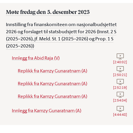
Møte fredag den 5. desember 2025
Innstilling fra finanskomiteen om nasjonalbudsjettet
2026 og forslaget til statsbudsjett for 2026 (Innst. 2 S
(2025–2026), jf. Meld. St. 1 (2025–2026) og Prop. 1 S
(2025–2026))
Se video
Innlegg fra Abid Raja (V)
[
2:40:02
]
Se vide
Replikk fra Kamzy Gunaratnam (A)
[
2:50:21
]
Se vide
Replikk fra Kamzy Gunaratnam (A)
[
2:52:19
]
Se vide
Replikk fra Kamzy Gunaratnam (A)
[
2:54:04
]
Se vide
Innlegg fra Kamzy Gunaratnam (A)
[
4:44:48
]