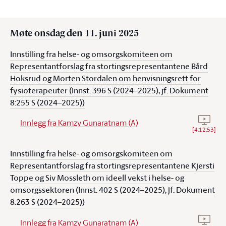
Møte onsdag den 11. juni 2025
Innstilling fra helse- og omsorgskomiteen om
Representantforslag fra stortingsrepresentantene Bård
Hoksrud og Morten Stordalen om henvisningsrett for
fysioterapeuter (Innst. 396 S (2024–2025), jf. Dokument
8:255 S (2024–2025))
Se vide
Innlegg fra Kamzy Gunaratnam (A)
[
4:12:53
]
Innstilling fra helse- og omsorgskomiteen om
Representantforslag fra stortingsrepresentantene Kjersti
Toppe og Siv Mossleth om ideell vekst i helse- og
omsorgssektoren (Innst. 402 S (2024–2025), jf. Dokument
8:263 S (2024–2025))
Se vide
Innlegg fra Kamzy Gunaratnam (A)