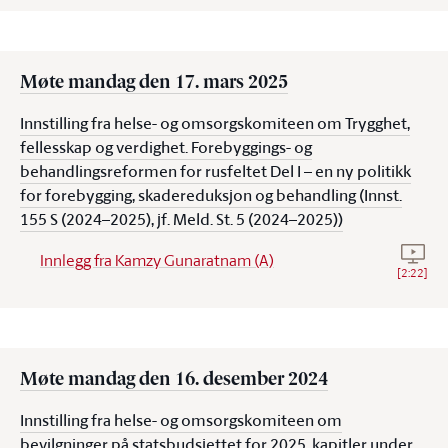
Møte mandag den 17. mars 2025
Innstilling fra helse- og omsorgskomiteen om Trygghet,
fellesskap og verdighet. Forebyggings- og
behandlingsreformen for rusfeltet Del I – en ny politikk
for forebygging, skadereduksjon og behandling (Innst.
155 S (2024–2025), jf. Meld. St. 5 (2024–2025))
Se vid
Innlegg fra Kamzy Gunaratnam (A)
[
2:22
]
Møte mandag den 16. desember 2024
Innstilling fra helse- og omsorgskomiteen om
bevilgninger på statsbudsjettet for 2025, kapitler under