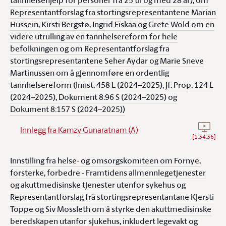
tannhelsehjelp for personer fra 25 til og med 28 år), om
Representantforslag fra stortingsrepresentantene Marian
Hussein, Kirsti Bergstø, Ingrid Fiskaa og Grete Wold om en
videre utrulling av en tannhelsereform for hele
befolkningen og om Representantforslag fra
stortingsrepresentantene Seher Aydar og Marie Sneve
Martinussen om å gjennomføre en ordentlig
tannhelsereform (Innst. 458 L (2024–2025), jf. Prop. 124 L
(2024–2025), Dokument 8:96 S (2024–2025) og
Dokument 8:157 S (2024–2025))
Se vide
Innlegg fra Kamzy Gunaratnam (A)
[
1:34:36
]
Innstilling fra helse- og omsorgskomiteen om Fornye,
forsterke, forbedre - Framtidens allmennlegetjenester
og akuttmedisinske tjenester utenfor sykehus og
Representantforslag frå stortingsrepresentantane Kjersti
Toppe og Siv Mossleth om å styrke den akuttmedisinske
beredskapen utanfor sjukehus, inkludert legevakt og