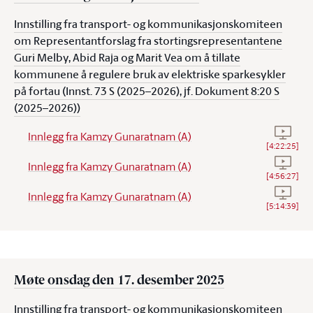
Innstilling fra transport- og kommunikasjonskomiteen
om Representantforslag fra stortingsrepresentantene
Guri Melby, Abid Raja og Marit Vea om å tillate
kommunene å regulere bruk av elektriske sparkesykler
på fortau (Innst. 73 S (2025–2026), jf. Dokument 8:20 S
(2025–2026))
Se vide
Innlegg fra Kamzy Gunaratnam (A)
[
4:22:25
]
Se vide
Innlegg fra Kamzy Gunaratnam (A)
[
4:56:27
]
Se vide
Innlegg fra Kamzy Gunaratnam (A)
[
5:14:39
]
Møte onsdag den 17. desember 2025
Innstilling fra transport- og kommunikasjonskomiteen