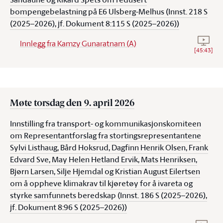
bompengebelastning på E6 Ulsberg-Melhus (Innst. 218 S
(2025–2026), jf. Dokument 8:115 S (2025–2026))
Se vide
Innlegg fra Kamzy Gunaratnam (A)
[
45:43
]
Møte torsdag den 9. april 2026
Innstilling fra transport- og kommunikasjonskomiteen
om Representantforslag fra stortingsrepresentantene
Sylvi Listhaug, Bård Hoksrud, Dagfinn Henrik Olsen, Frank
Edvard Sve, May Helen Hetland Ervik, Mats Henriksen,
Bjørn Larsen, Silje Hjemdal og Kristian August Eilertsen
om å oppheve klimakrav til kjøretøy for å ivareta og
styrke samfunnets beredskap (Innst. 186 S (2025–2026),
jf. Dokument 8:96 S (2025–2026))