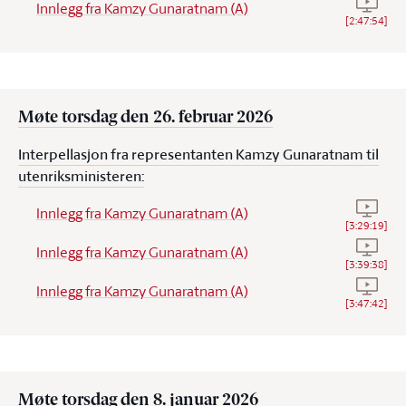
Se vide
Innlegg fra Kamzy Gunaratnam (A)
[
2:47:54
]
Møte torsdag den 26. februar 2026
Interpellasjon fra representanten Kamzy Gunaratnam til
utenriksministeren:
Se vide
Innlegg fra Kamzy Gunaratnam (A)
[
3:29:19
]
Se vide
Innlegg fra Kamzy Gunaratnam (A)
[
3:39:38
]
Se vide
Innlegg fra Kamzy Gunaratnam (A)
[
3:47:42
]
Møte torsdag den 8. januar 2026