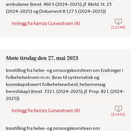
ambulanse (Innst. 460 S (2024–2025), jf. Meld. St. 23
(2024–2025) og Dokument 8:127 S (2024–2025))
Se vide
Innlegg fra Kamzy Gunaratnam (A)
[
1:22:49
]
Møte tirsdag den 27. mai 2025
Innstilling fra helse- og omsorgskomiteen om Endringer i
folkehelseloven m.m. (krav til systematisk og
kunnskapsbasert folkehelsearbeid, helsemessig
beredskap) (Innst. 332 L (2024–2025), jf. Prop. 82 L (2024–
2025))
Se vide
Innlegg fra Kamzy Gunaratnam (A)
[
3:14:31
]
Innstilling fra helse- og omsorgskomiteen om