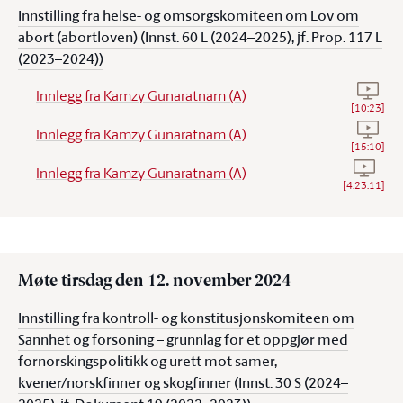
Innstilling fra helse- og omsorgskomiteen om Lov om
abort (abortloven) (Innst. 60 L (2024–2025), jf. Prop. 117 L
(2023–2024))
Se vide
Innlegg fra Kamzy Gunaratnam (A)
[
10:23
]
Se vide
Innlegg fra Kamzy Gunaratnam (A)
[
15:10
]
Se vide
Innlegg fra Kamzy Gunaratnam (A)
[
4:23:11
]
Møte tirsdag den 12. november 2024
Innstilling fra kontroll- og konstitusjonskomiteen om
Sannhet og forsoning – grunnlag for et oppgjør med
fornorskingspolitikk og urett mot samer,
kvener/norskfinner og skogfinner (Innst. 30 S (2024–