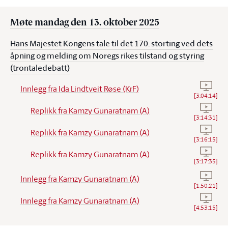
Møte mandag den 13. oktober 2025
Hans Majestet Kongens tale til det 170. storting ved dets
åpning og melding om Noregs rikes tilstand og styring
(trontaledebatt)
Se video
Innlegg fra Ida Lindtveit Røse (KrF)
[
3:04:14
]
Se vide
Replikk fra Kamzy Gunaratnam (A)
[
3:14:31
]
Se vide
Replikk fra Kamzy Gunaratnam (A)
[
3:16:15
]
Se vide
Replikk fra Kamzy Gunaratnam (A)
[
3:17:35
]
Se vide
Innlegg fra Kamzy Gunaratnam (A)
[
1:50:21
]
Se vide
Innlegg fra Kamzy Gunaratnam (A)
[
4:53:15
]