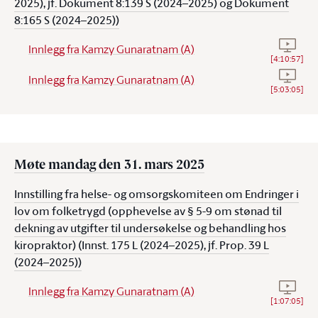
2025), jf. Dokument 8:139 S (2024–2025) og Dokument
8:165 S (2024–2025))
Se vide
Innlegg fra Kamzy Gunaratnam (A)
[
4:10:57
]
Se vide
Innlegg fra Kamzy Gunaratnam (A)
[
5:03:05
]
Møte mandag den 31. mars 2025
Innstilling fra helse- og omsorgskomiteen om Endringer i
lov om folketrygd (opphevelse av § 5-9 om stønad til
dekning av utgifter til undersøkelse og behandling hos
kiropraktor) (Innst. 175 L (2024–2025), jf. Prop. 39 L
(2024–2025))
Se vide
Innlegg fra Kamzy Gunaratnam (A)
[
1:07:05
]