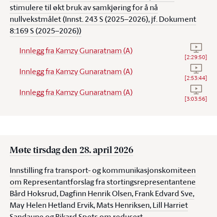
stimulere til økt bruk av samkjøring for å nå
nullvekstmålet (Innst. 243 S (2025–2026), jf. Dokument
8:169 S (2025–2026))
Se vide
Innlegg fra Kamzy Gunaratnam (A)
[
2:29:50
]
Se vide
Innlegg fra Kamzy Gunaratnam (A)
[
2:53:44
]
Se vide
Innlegg fra Kamzy Gunaratnam (A)
[
3:03:56
]
Møte tirsdag den 28. april 2026
Innstilling fra transport- og kommunikasjonskomiteen
om Representantforslag fra stortingsrepresentantene
Bård Hoksrud, Dagfinn Henrik Olsen, Frank Edvard Sve,
May Helen Hetland Ervik, Mats Henriksen, Lill Harriet
Sandaune og Rikard Spets om redusert