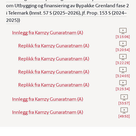
om Utbygging og finansiering av Bypakke Grenland fase 2
i Telemark (Innst. 57 S (2025–2026), jf. Prop. 153 S (2024–
2025))
Se vide
Innlegg fra Kamzy Gunaratnam (A)
[
3:15:06
]
Se vide
Replikk fra Kamzy Gunaratnam (A)
[
3:20:54
]
Se vide
Replikk fra Kamzy Gunaratnam (A)
[
3:22:29
]
Se vide
Replikk fra Kamzy Gunaratnam (A)
[
3:24:03
]
Se vide
Replikk fra Kamzy Gunaratnam (A)
[
3:25:34
]
Se vide
Innlegg fra Kamzy Gunaratnam (A)
[
33:57
]
Se vide
Innlegg fra Kamzy Gunaratnam (A)
[
49:58
]