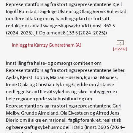
Representantforslag fra stortingsrepresentantene Kjell
Ingolf Ropstad, Dag-Inge Ulstein og Olaug Vervik Bollestad
om flere tiltak og en ny handlingsplan for fortsatt
reduksjon i antall svangerskapsavbrudd (Innst. 362 S
(2024–2025), jf. Dokument 8:133 S (2024–2025))
Se vide
Innlegg fra Kamzy Gunaratnam (A)
[
3:35:07
]
Innstilling fra helse- og omsorgskomiteen om
Representantforslag fra stortingsrepresentantene Seher
Aydar, Kjersti Toppe, Marian Hussein, Bjørnar Moxnes,
Irene Ojala og Christian Tybring-Gjedde om å stanse
nedleggelse av Ullevål sykehus og sikre innbyggerne i
hele regionen gode sykehustilbud og om
Representantforslag fra stortingsrepresentantene Guri
Melby, Grunde Almeland, Ola Elvestuen og Alfred Jens
Bjørlo om å sikre en rasjonell, faglig forankret, realistisk
og bærekraftig sykehusmodell i Oslo (Innst. 360 S (2024–