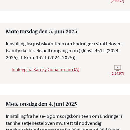
[
2:50:32
]
Møte torsdag den 5. juni 2025
Innstilling fra justiskomiteen om Endringer i straffeloven
(samtykke til seksuell omgang m.m.) (Innst. 451 L (2024–
2025), jf. Prop. 132 L (2024–2025))
Se vide
Innlegg fra Kamzy Gunaratnam (A)
[
2:14:57
]
Møte onsdag den 4. juni 2025
Innstilling fra helse- og omsorgskomiteen om Endringer i
tannhelsetjenesteloven mv. (rett til nødvendig