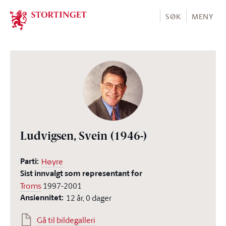
Stortinget.no
SØK
MENY
Ludvigsen, Svein
(1946-)
Parti:
Høyre
Sist innvalgt som representant for
Troms
1997-2001
Ansiennitet:
12 år, 0 dager
Gå til bildegalleri