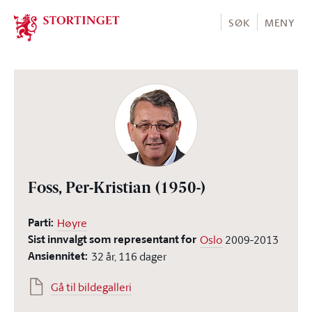
Stortinget.no
SØK
MENY
Foss, Per-Kristian
(1950-)
Parti:
Høyre
Sist innvalgt som representant for
Oslo
2009-2013
Ansiennitet:
32 år, 116 dager
Gå til bildegalleri