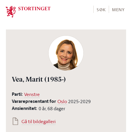
Stortinget.no
SØK
MENY
Vea, Marit
(1985-)
Parti:
Venstre
Vararepresentant for
Oslo
2025-2029
Ansiennitet:
0 år, 68 dager
Gå til bildegalleri