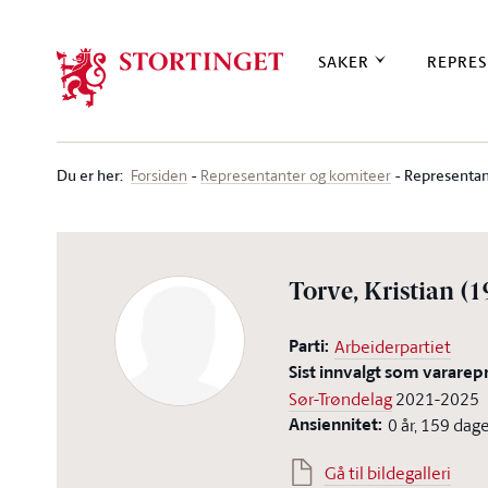
Stortinget.no
SAKER
REPRES
Du er her
:
Representan
Forsiden
Representanter og komiteer
Torve, Kristian
(1
Parti:
Arbeiderpartiet
Sist innvalgt som vararep
Sør-Trøndelag
2021-2025
Ansiennitet:
0 år, 159 dag
Gå til bildegalleri