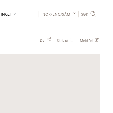
TINGET
NOR/ENG/SÁMI
SØK
Del
Skriv ut
Meld feil