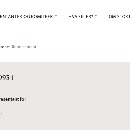
ENTANTER OG KOMITEER
HVA SKJER?
OM STOR
tene:
Representant
993-)
resentant for
er