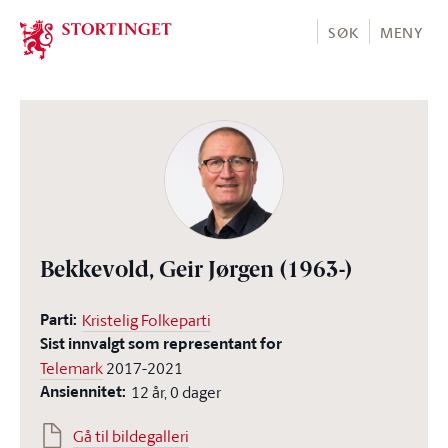
Stortinget.no
SØK
MENY
Bekkevold, Geir Jørgen
(1963-)
Parti:
Kristelig Folkeparti
Sist innvalgt som representant for
Telemark
2017-2021
Ansiennitet:
12 år, 0 dager
Gå til bildegalleri