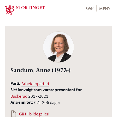
Stortinget.no
SØK
MENY
Sandum, Anne
(1973-)
Parti:
Arbeiderpartiet
Sist innvalgt som vararepresentant for
Buskerud
2017-2021
Ansiennitet:
0 år, 206 dager
Gå til bildegalleri