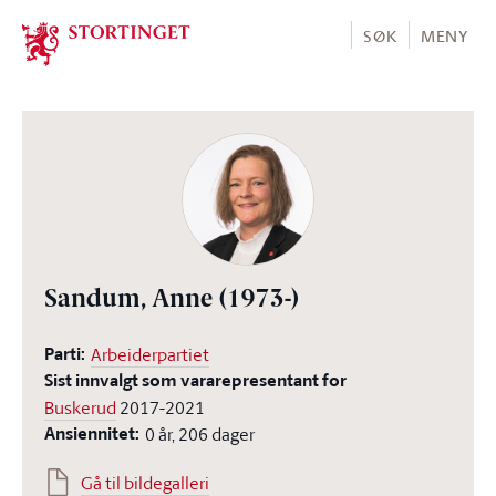
Stortinget.no
SØK
MENY
Sandum, Anne
(1973-)
Parti:
Arbeiderpartiet
Sist innvalgt som vararepresentant for
Buskerud
2017-2021
Ansiennitet:
0 år, 206 dager
Gå til bildegalleri