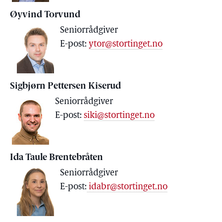
Øyvind Torvund
Seniorrådgiver
E-post:
ytor@stortinget.no
Sigbjørn Pettersen Kiserud
Seniorrådgiver
E-post:
siki@stortinget.no
Ida Taule Brentebråten
Seniorrådgiver
E-post:
idabr@stortinget.no