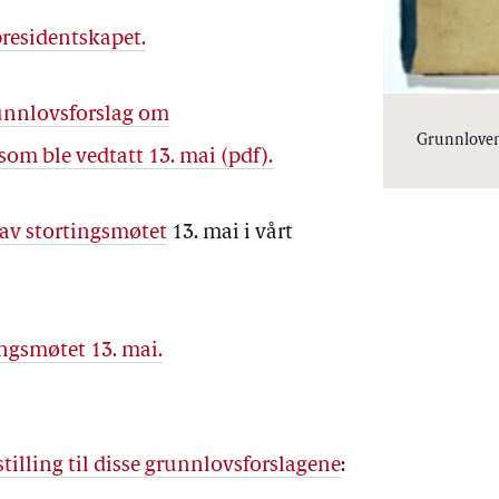
presidentskapet.
runnlovsforslag om
Grunnloven 
om ble vedtatt 13. mai (pdf).
 av stortingsmøtet
13. mai i vårt
tingsmøtet 13. mai.
tilling til disse grunnlovsforslagene
: