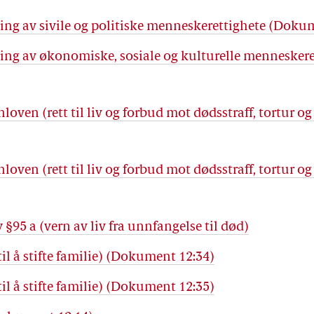
ing av sivile og politiske menneskerettighete (Doku
ing av økonomiske, sosiale og kulturelle menneske
loven (rett til liv og forbud mot dødsstraff, tortur o
loven (rett til liv og forbud mot dødsstraff, tortur o
 §95 a (vern av liv fra unnfangelse til død)
til å stifte familie) (Dokument 12:34)
til å stifte familie) (Dokument 12:35)