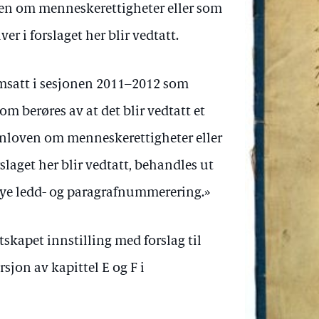
ven om menneskerettigheter eller som
ver i forslaget her blir vedtatt.
msatt i sesjonen 2011–2012 som
m berøres av at det blir vedtatt et
nnloven om menneskerettigheter eller
rslaget her blir vedtatt, behandles ut
ye ledd- og paragrafnummerering.»
tskapet innstilling med forslag til
sjon av kapittel E og F i