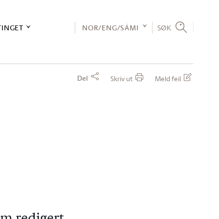
TINGET
NOR/ENG/SÁMI
SØK
Del
Skriv ut
Meld feil