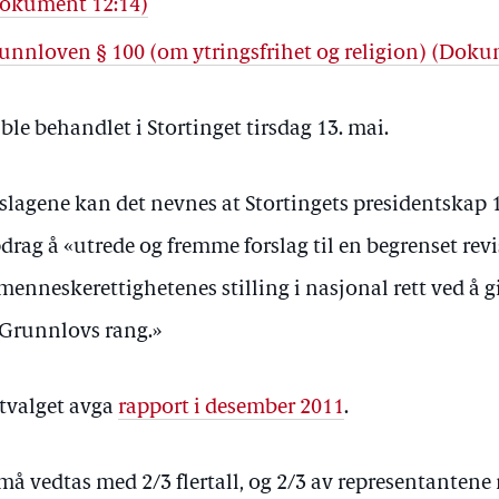
(Dokument 12:14)
unnloven § 100 (om ytringsfrihet og religion) (Doku
le behandlet i Stortinget tirsdag 13. mai.
lagene kan det nevnes at Stortingets presidentskap 1
drag å «utrede og fremme forslag til en begrenset re
menneskerettighetenes stilling i nasjonal rett ved å g
 Grunnlovs rang.»
tvalget avga
rapport i desember 2011
.
 vedtas med 2/3 flertall, og 2/3 av representantene 