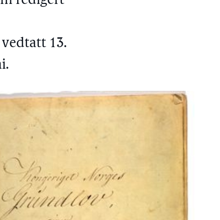
om redigert
vedtatt 13.
i.