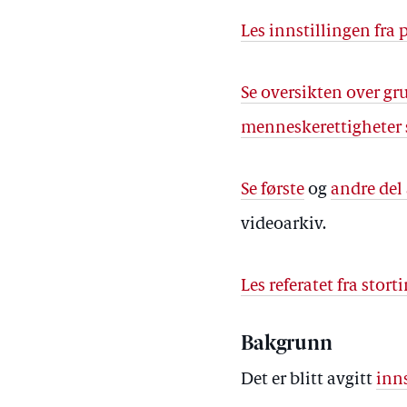
Les innstillingen fra 
Se oversikten over g
menneskerettigheter s
Se første
og
andre del
videoarkiv.
Les referatet fra stor
Bakgrunn
Det er blitt avgitt
inns