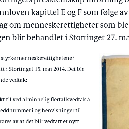
tortingets presidentskap innstilling 
nnloven kapittel E og F som følge av
ag om menneskerettigheter som ble 
gen blir behandlet i Stortinget 27. ma
 styrke menneskerettighetene i
t i Stortinget 13. mai 2014. Det ble
ende vedtak:
kt til ved alminnelig flertallsvedtak å
 leddnummer i og henvisninger til
res av at det blir vedtatt et nytt