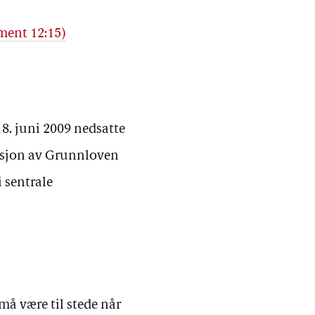
ment 12:15)
8. juni 2009 nedsatte
visjon av Grunnloven
i sentrale
må være til stede når