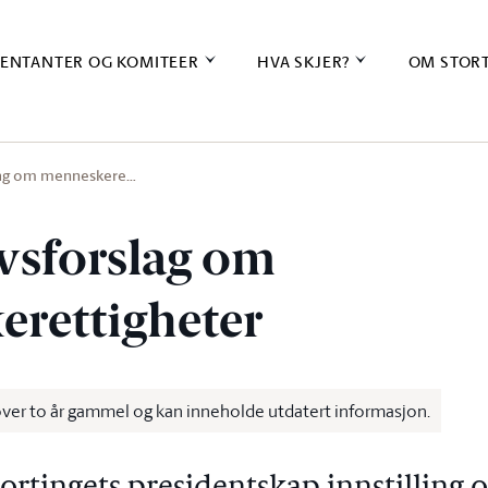
ENTANTER OG KOMITEER
HVA SKJER?
OM STOR
lag om menneskere…
vsforslag om
rettigheter
over to år gammel og kan inneholde utdatert informasjon.