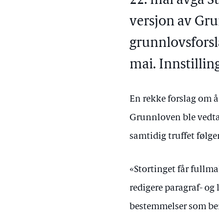
22. mai avga S
versjon av Gru
grunnlovsforsl
mai. Innstillin
En rekke forslag om å
Grunnloven ble vedtat
samtidig truffet følg
«Stortinget får fullma
redigere paragraf- og
bestemmelser som berø