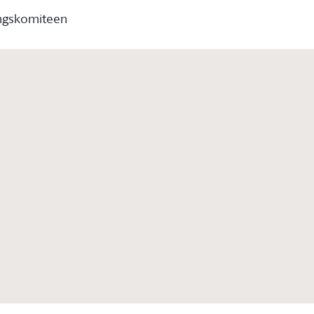
ingskomiteen