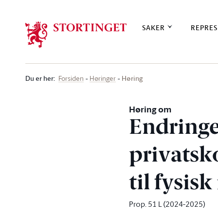
Stortinget.no
SAKER
REPRES
Du er her
:
Høring
Forsiden
Høringer
Høring om
Endringe
privatsk
til fysis
Prop. 51 L (2024-2025)