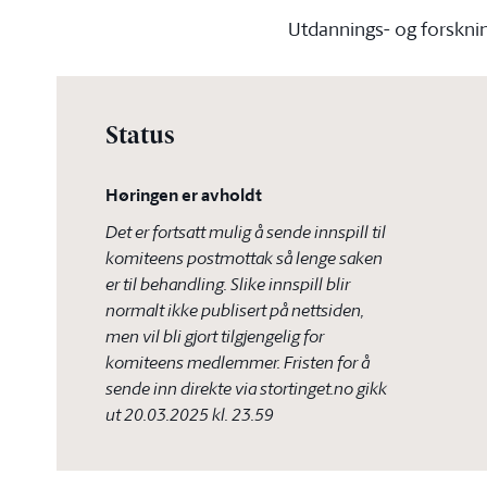
Utdannings- og forskn
Status
Høringen er avholdt
Det er fortsatt mulig å sende innspill til
komiteens postmottak så lenge saken
er til behandling. Slike innspill blir
normalt ikke publisert på nettsiden,
men vil bli gjort tilgjengelig for
komiteens medlemmer. Fristen for å
sende inn direkte via stortinget.no gikk
ut
20.03.2025 kl. 23.59