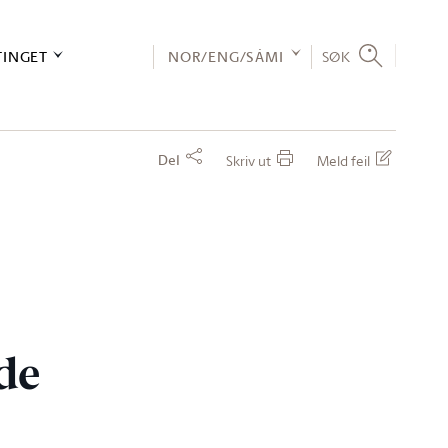
TINGET
NOR/ENG/SÁMI
SØK
Del
Skriv ut
Meld feil
de