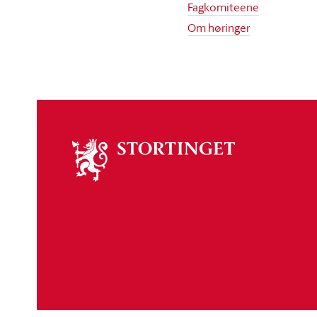
Fagkomiteene
Om høringer
Om
stortinget