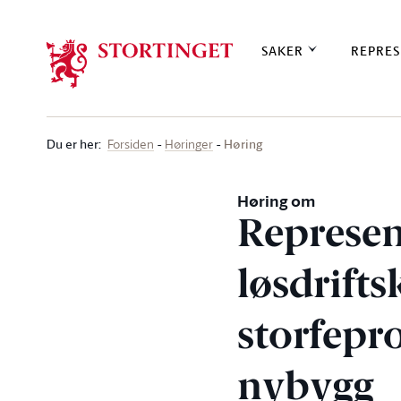
Stortinget.no
SAKER
REPRES
Du er her
:
Høring
Forsiden
Høringer
Høring om
Represen
løsdrifts
storfepr
nybygg