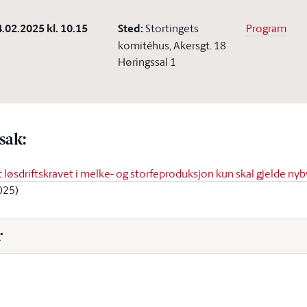
.02.2025 kl. 10.15
Sted:
Stortingets
Program
komitéhus
,
Akersgt. 18
Høringssal 1
 sak
:
løsdriftskravet i melke- og storfeproduksjon kun skal gjelde ny
025)
r