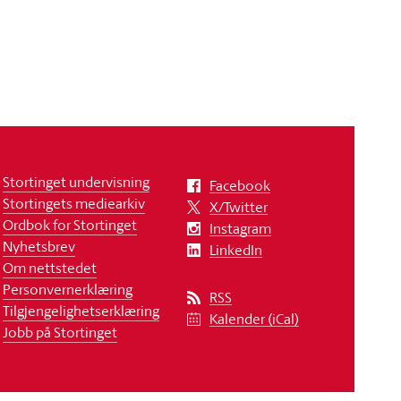
Stortinget undervisning
Facebook
Stortingets mediearkiv
X/Twitter
Ordbok for Stortinget
Instagram
Nyhetsbrev
LinkedIn
Om nettstedet
Personvernerklæring
RSS
Tilgjengelighetserklæring
Kalender (iCal)
Jobb på Stortinget