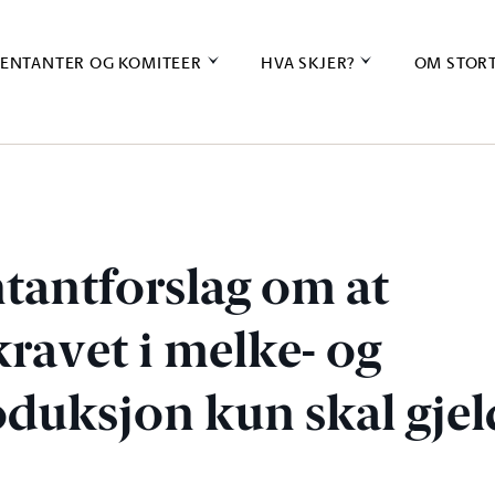
ENTANTER OG KOMITEER
HVA SKJER?
OM STOR
tantforslag om at
kravet i melke- og
oduksjon kun skal gjel