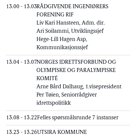
13.00 - 13.03
RÅDGIVENDE INGENIØRERS
FORENING RIF
Liv Kari Hansteen, Adm. dir.
Ari Soilammi, Utviklingssjef
Hege-Lill Hagen Asp,
Kommunikasjonssjef
13.04 - 13.07
NORGES IDRETTSFORBUND OG
OLYMPISKE OG PARALYMPISKE
KOMITÉ
Arne Bård Dalhaug, 1.visepresident
Per Tøien, Seniorrådgiver
idrettspolitikk
13.08 - 13.22
Felles spørsmålsrunde 7 instanser
13.23 - 13.26
UTSIRA KOMMUNE