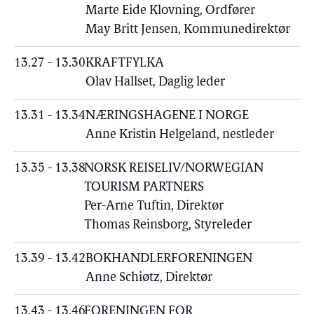
Marte Eide Klovning, Ordfører
May Britt Jensen, Kommunedirektør
13.27 - 13.30
KRAFTFYLKA
Olav Hallset, Daglig leder
13.31 - 13.34
NÆRINGSHAGENE I NORGE
Anne Kristin Helgeland, nestleder
13.35 - 13.38
NORSK REISELIV/NORWEGIAN
TOURISM PARTNERS
Per-Arne Tuftin, Direktør
Thomas Reinsborg, Styreleder
13.39 - 13.42
BOKHANDLERFORENINGEN
Anne Schiøtz, Direktør
13.43 - 13.46
FORENINGEN FOR