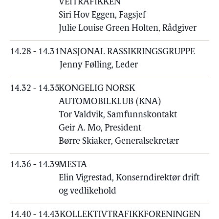
VEITRAFIKKEN
Siri Hov Eggen, Fagsjef
Julie Louise Green Holten, Rådgiver
14.28 - 14.31
NASJONAL RASSIKRINGSGRUPPE
Jenny Følling, Leder
14.32 - 14.35
KONGELIG NORSK
AUTOMOBILKLUB (KNA)
Tor Valdvik, Samfunnskontakt
Geir A. Mo, President
Børre Skiaker, Generalsekretær
14.36 - 14.39
MESTA
Elin Vigrestad, Konserndirektør drift
og vedlikehold
14.40 - 14.43
KOLLEKTIVTRAFIKKFORENINGEN