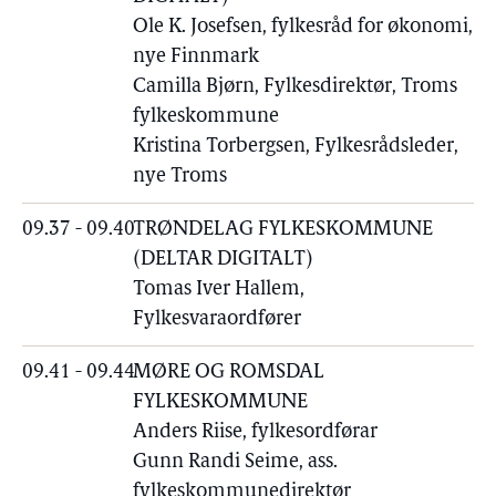
Ole K. Josefsen, fylkesråd for økonomi,
nye Finnmark
Camilla Bjørn, Fylkesdirektør, Troms
fylkeskommune
Kristina Torbergsen, Fylkesrådsleder,
nye Troms
09.37 - 09.40
TRØNDELAG FYLKESKOMMUNE
(DELTAR DIGITALT)
Tomas Iver Hallem,
Fylkesvaraordfører
09.41 - 09.44
MØRE OG ROMSDAL
FYLKESKOMMUNE
Anders Riise, fylkesordførar
Gunn Randi Seime, ass.
fylkeskommunedirektør