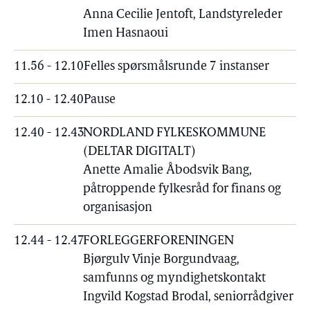
Anna Cecilie Jentoft, Landstyreleder
Imen Hasnaoui
11.56 - 12.10
Felles spørsmålsrunde 7 instanser
12.10 - 12.40
Pause
12.40 - 12.43
NORDLAND FYLKESKOMMUNE
(DELTAR DIGITALT)
Anette Amalie Åbodsvik Bang,
påtroppende fylkesråd for finans og
organisasjon
12.44 - 12.47
FORLEGGERFORENINGEN
Bjørgulv Vinje Borgundvaag,
samfunns og myndighetskontakt
Ingvild Kogstad Brodal, seniorrådgiver