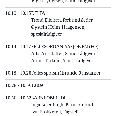
Bjørn Lydersen, Seniorrådgiver
10.10 - 10.13
DELTA
Trond Ellefsen, forbundsleder
Øystein Holm-Haagensen,
spesialrådgiver
10.14 - 10.17
FELLESORGANISASJONEN (FO)
Allis Aresdatter, Seniorrådgiver
Anine Terland, Seniorrådgiver
10.18 - 10.28
Felles spørsmålsrunde 5 instanser
10.28 - 10.50
Pause
10.50 - 10.53
BARNEOMBUDET
Inga Bejer Engh, Barneombud
Ivar Stokkereit, Fagsjef