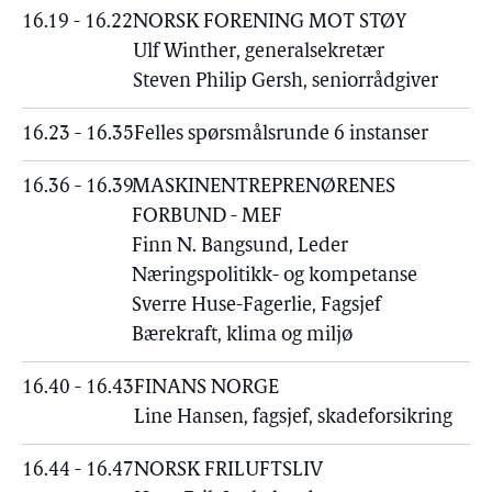
16.19 - 16.22
NORSK FORENING MOT STØY
Ulf Winther, generalsekretær
Steven Philip Gersh, seniorrådgiver
16.23 - 16.35
Felles spørsmålsrunde 6 instanser
16.36 - 16.39
MASKINENTREPRENØRENES
FORBUND - MEF
Finn N. Bangsund, Leder
Næringspolitikk- og kompetanse
Sverre Huse-Fagerlie, Fagsjef
Bærekraft, klima og miljø
16.40 - 16.43
FINANS NORGE
Line Hansen, fagsjef, skadeforsikring
16.44 - 16.47
NORSK FRILUFTSLIV