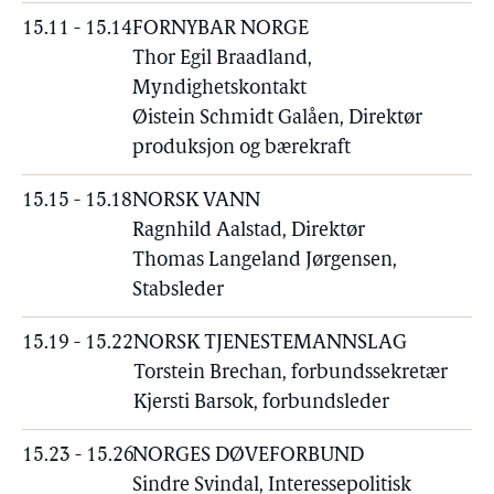
15.11 - 15.14
FORNYBAR NORGE
Thor Egil Braadland,
Myndighetskontakt
Øistein Schmidt Galåen, Direktør
produksjon og bærekraft
15.15 - 15.18
NORSK VANN
Ragnhild Aalstad, Direktør
Thomas Langeland Jørgensen,
Stabsleder
15.19 - 15.22
NORSK TJENESTEMANNSLAG
Torstein Brechan, forbundssekretær
Kjersti Barsok, forbundsleder
15.23 - 15.26
NORGES DØVEFORBUND
Sindre Svindal, Interessepolitisk