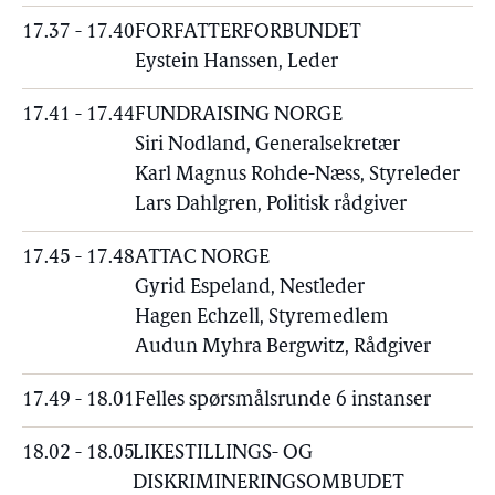
17.37 - 17.40
FORFATTERFORBUNDET
Eystein Hanssen, Leder
17.41 - 17.44
FUNDRAISING NORGE
Siri Nodland, Generalsekretær
Karl Magnus Rohde-Næss, Styreleder
Lars Dahlgren, Politisk rådgiver
17.45 - 17.48
ATTAC NORGE
Gyrid Espeland, Nestleder
Hagen Echzell, Styremedlem
Audun Myhra Bergwitz, Rådgiver
17.49 - 18.01
Felles spørsmålsrunde 6 instanser
18.02 - 18.05
LIKESTILLINGS- OG
DISKRIMINERINGSOMBUDET