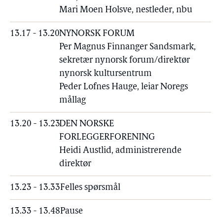
Mari Moen Holsve, nestleder, nbu
13.17 - 13.20
NYNORSK FORUM
Per Magnus Finnanger Sandsmark,
sekretær nynorsk forum/direktør
nynorsk kultursentrum
Peder Lofnes Hauge, leiar Noregs
mållag
13.20 - 13.23
DEN NORSKE
FORLEGGERFORENING
Heidi Austlid, administrerende
direktør
13.23 - 13.33
Felles spørsmål
13.33 - 13.48
Pause