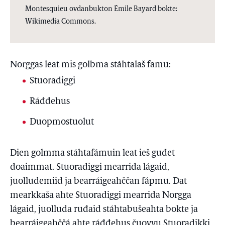
Montesquieu ovdanbukton Émile Bayard bokte:
Wikimedia Commons.
Norggas leat mis golbma stáhtalaš famu:
Stuoradiggi
Ráđđehus
Duopmostuolut
Dien golmma stáhtafámuin leat ieš guđet
doaimmat. Stuoradiggi mearrida lágaid,
juolludemiid ja bearráigeahččan fápmu. Dat
mearkkaša ahte Stuoradiggi mearrida Norgga
lágaid, juolluda ruđaid stáhtabušeahta bokte ja
bearráigeahččá ahte ráđđehus čuovvu Stuoradikki