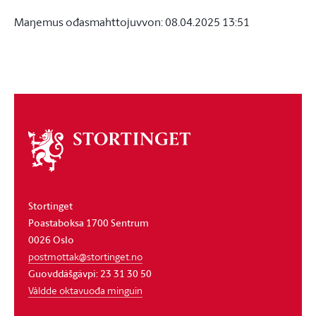
Maŋemus ođasmahttojuvvon:
08.04.2025 13:51
About
the
storting
Stortinget
Poastaboksa 1700 Sentrum
0026 Oslo
postmottak@stortinget.no
Guovddášgávpi: 23 31 30 50
Váldde oktavuođa minguin