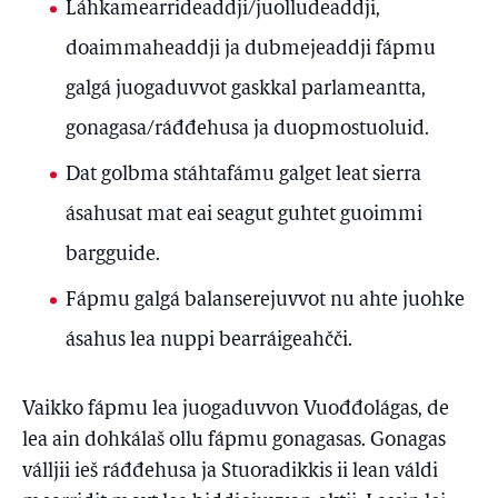
Láhkamearrideaddji/juolludeaddji,
doaimmaheaddji ja dubmejeaddji fápmu
galgá juogaduvvot gaskkal parlameantta,
gonagasa/ráđđehusa ja duopmostuoluid.
Dat golbma stáhtafámu galget leat sierra
ásahusat mat eai seagut guhtet guoimmi
bargguide.
Fápmu galgá balanserejuvvot nu ahte juohke
ásahus lea nuppi bearráigeahčči.
Vaikko fápmu lea juogaduvvon Vuođđolágas, de
lea ain dohkálaš ollu fápmu gonagasas. Gonagas
válljii ieš ráđđehusa ja Stuoradikkis ii lean váldi