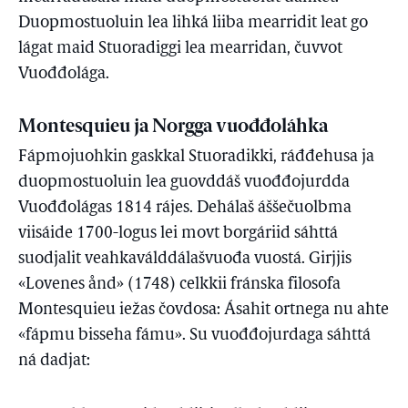
Duopmostuoluin lea lihká liiba mearridit leat go
lágat maid Stuoradiggi lea mearridan, čuvvot
Vuođđolága.
Montesquieu ja Norgga vuođđoláhka
Fápmojuohkin gaskkal Stuoradikki, ráđđehusa ja
duopmostuoluin lea guovddáš vuođđojurdda
Vuođđolágas 1814 rájes. Dehálaš áššečuolbma
viisáide 1700-logus lei movt borgáriid sáhttá
suodjalit veahkaválddálašvuođa vuostá. Girjjis
«Lovenes ånd» (1748) celkkii fránska filosofa
Montesquieu iežas čovdosa: Ásahit ortnega nu ahte
«fápmu bisseha fámu». Su vuođđojurdaga sáhttá
ná dadjat: