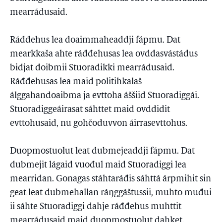
mearrádusaid.
Ráđđehus lea doaimmaheaddji fápmu. Dat
mearkkaša ahte ráđđehusas lea ovddasvástádus
bidjat doibmii Stuoradikki mearrádusaid.
Ráđđehusas lea maid politihkalaš
álggahandoaibma ja evttoha áššiid Stuoradiggái.
Stuoradiggeáirasat sáhttet maid ovddidit
evttohusaid, nu gohčoduvvon áirrasevttohus.
Duopmostuolut leat dubmejeaddji fápmu. Dat
dubmejit lágaid vuođul maid Stuoradiggi lea
mearridan. Gonagas stáhtaráđis sáhttá árpmihit sin
geat leat dubmehallan ráŋggáštussii, muhto muđui
ii sáhte Stuoradiggi dahje ráđđehus muhttit
mearrádusaid maid duopmostuolut dahket.