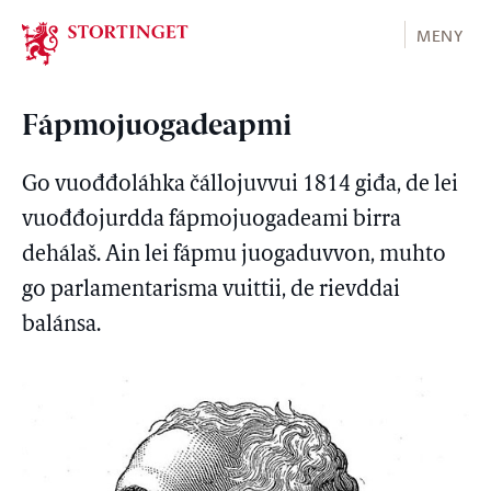
Stortinget.no
MENY
Fápmojuogadeapmi
Go vuođđoláhka čállojuvvui 1814 giđa, de lei
vuođđojurdda fápmojuogadeami birra
dehálaš. Ain lei fápmu juogaduvvon, muhto
go parlamentarisma vuittii, de rievddai
balánsa.