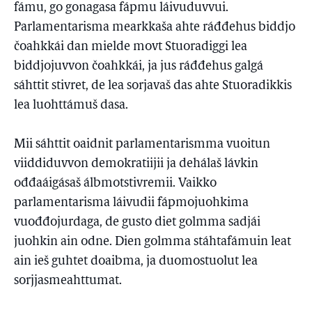
fámu, go gonagasa fápmu láivuduvvui.
Parlamentarisma mearkkaša ahte ráđđehus biddjo
čoahkkái dan mielde movt Stuoradiggi lea
biddjojuvvon čoahkkái, ja jus ráđđehus galgá
sáhttit stivret, de lea sorjavaš das ahte Stuoradikkis
lea luohttámuš dasa.
Mii sáhttit oaidnit parlamentarismma vuoitun
viiddiduvvon demokratiijii ja dehálaš lávkin
ođđaáigásaš álbmotstivremii. Vaikko
parlamentarisma láivudii fápmojuohkima
vuođđojurdaga, de gusto diet golmma sadjái
juohkin ain odne. Dien golmma stáhtafámuin leat
ain ieš guhtet doaibma, ja duomostuolut lea
sorjjasmeahttumat.