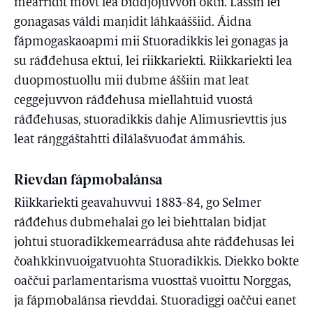
mearridit movt lea biddjojuvvon oktii. Lassin lei
gonagasas váldi maŋidit láhkaáššiid. Áidna
fápmogaskaoapmi mii Stuoradikkis lei gonagas ja
su ráđđehusa ektui, lei riikkariekti. Riikkariekti lea
duopmostuollu mii dubme áššiin mat leat
ceggejuvvon ráđđehusa miellahtuid vuostá
ráđđehusas, stuoradikkis dahje Alimusrievttis jus
leat ráŋggáštahtti dilálašvuođat ámmáhis.
Rievdan fápmobalánsa
Riikkariekti geavahuvvui 1883-84, go Selmer
ráđđehus dubmehalai go lei biehttalan bidjat
johtui stuoradikkemearrádusa ahte ráđđehusas lei
čoahkkinvuoigatvuohta Stuoradikkis. Diekko bokte
oaččui parlamentarisma vuosttaš vuoittu Norggas,
ja fápmobalánsa rievddai. Stuoradiggi oaččui eanet