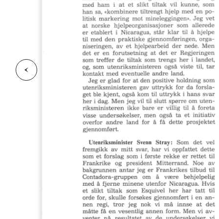
F
o
r
g
e
s
i
d
r
i
e