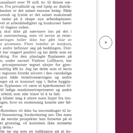
e
N
e
s
t
e
s
i
d