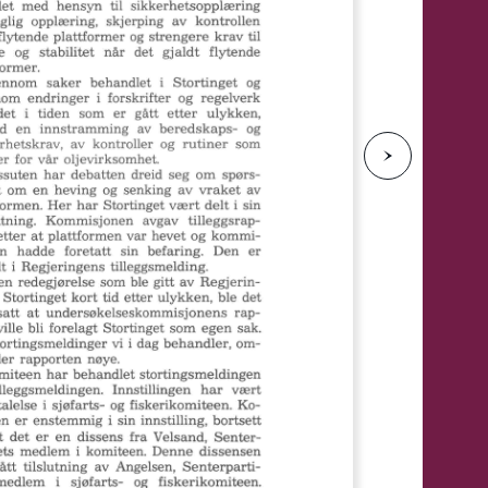
e
N
e
s
t
e
s
i
d