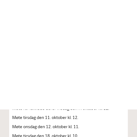
Stortinget.no
Publikasjon
STORTINGSTIDENDE INNEHOLDENDE 128. ORDENTLIGE
STORTINGS FORHANDLINGER 1983 — 1984
FORHANDLINGER I STORTINGET STORTINGETS
SAMMENTREDEN
År 1983, lørdag den 1. oktober kl. 13
Åpning av det 128. ordentlige Storting.
Møte onsdag den 5. oktober kl. 10.
Møte for lukkede dører fredag den 7. oktober kl. 12.
Møte tirsdag den 11. oktober kl. 12.
Møte onsdag den 12. oktober kl. 11.
Møte tirsdag den 18. oktober kl. 10.