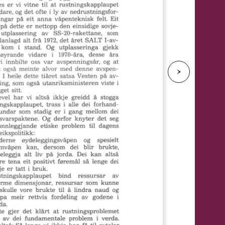
e
N
e
s
t
e
s
i
d