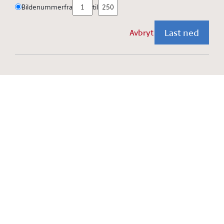
Bildenummer
fra
til
Last ned
Avbryt