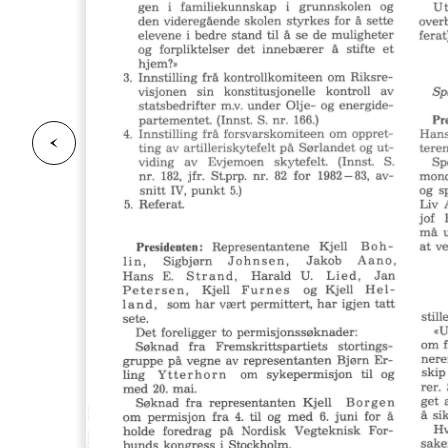
F
o
r
g
e
s
i
d
r
i
e