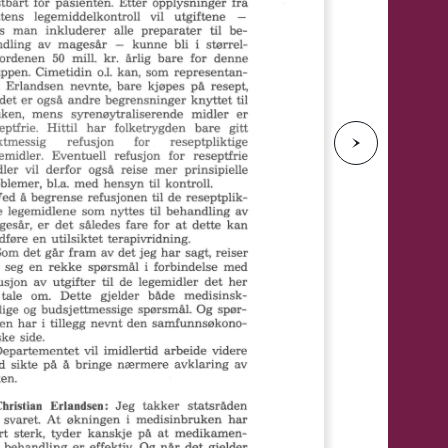
e
N
e
s
t
e
s
i
d