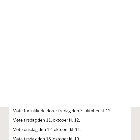
Stortinget.no
Publikasjon
STORTINGSTIDENDE INNEHOLDENDE 128. ORDENTLIGE
STORTINGS FORHANDLINGER 1983 — 1984
FORHANDLINGER I STORTINGET STORTINGETS
SAMMENTREDEN
År 1983, lørdag den 1. oktober kl. 13
Åpning av det 128. ordentlige Storting.
Møte onsdag den 5. oktober kl. 10.
Møte for lukkede dører fredag den 7. oktober kl. 12.
Møte tirsdag den 11. oktober kl. 12.
Møte onsdag den 12. oktober kl. 11.
Møte tirsdag den 18. oktober kl. 10.