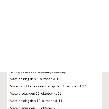
Stortinget.no
Publikasjon
STORTINGSTIDENDE INNEHOLDENDE 128. ORDENTLIGE
STORTINGS FORHANDLINGER 1983 — 1984
FORHANDLINGER I STORTINGET STORTINGETS
SAMMENTREDEN
År 1983, lørdag den 1. oktober kl. 13
Åpning av det 128. ordentlige Storting.
Møte onsdag den 5. oktober kl. 10.
Møte for lukkede dører fredag den 7. oktober kl. 12.
Møte tirsdag den 11. oktober kl. 12.
Møte onsdag den 12. oktober kl. 11.
Møte tirsdag den 18. oktober kl. 10.