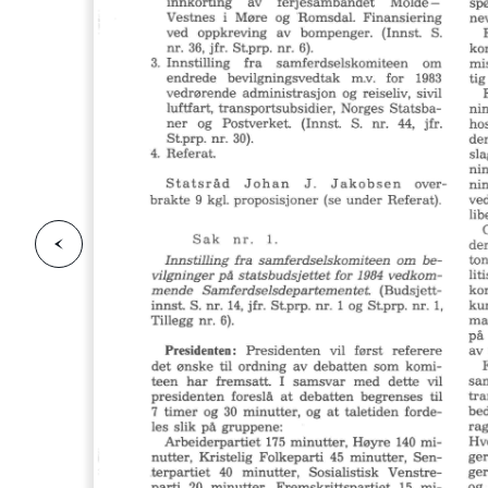
F
o
r
g
e
s
i
d
r
i
e