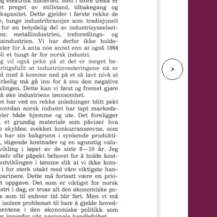
e
N
e
s
t
e
s
i
d