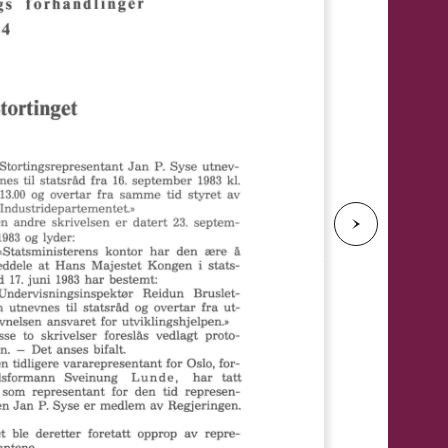
e
N
e
s
t
e
s
i
d