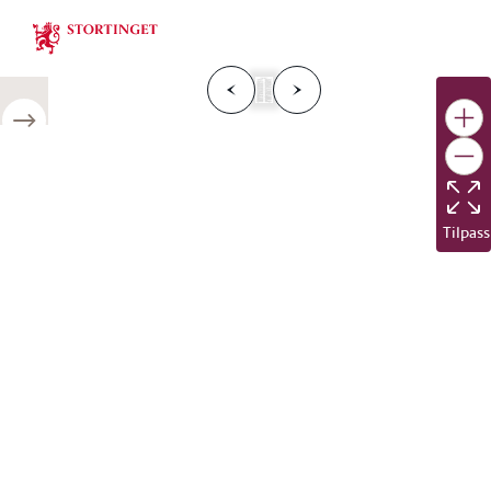
Stortinget.no
F
o
r
g
e
s
i
d
e
N
e
s
t
e
s
i
d
r
i
e