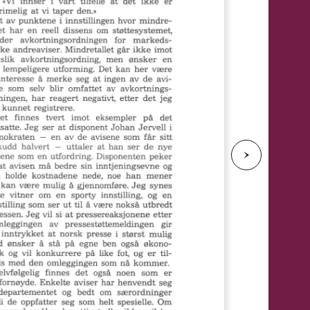
e
N
e
s
t
e
s
i
d