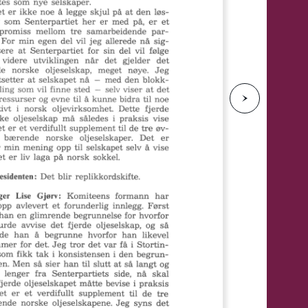
e
N
e
s
t
e
s
i
d