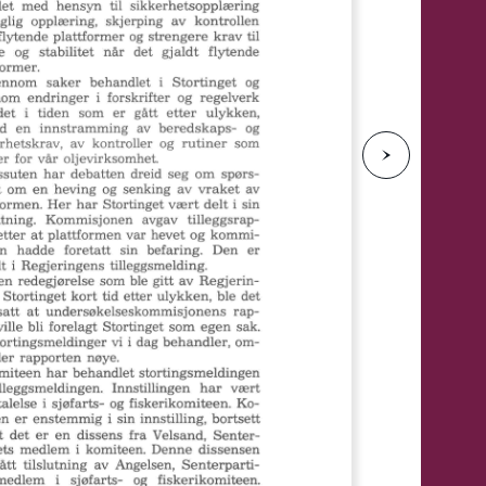
e
N
e
s
t
e
s
i
d