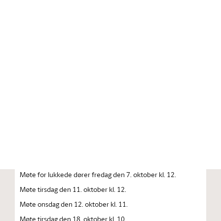
Stortinget.no
Publikasjon
STORTINGSTIDENDE INNEHOLDENDE 128. ORDENTLIGE
STORTINGS FORHANDLINGER 1983 — 1984
FORHANDLINGER I STORTINGET STORTINGETS
SAMMENTREDEN
År 1983, lørdag den 1. oktober kl. 13
Åpning av det 128. ordentlige Storting.
Møte onsdag den 5. oktober kl. 10.
Møte for lukkede dører fredag den 7. oktober kl. 12.
Møte tirsdag den 11. oktober kl. 12.
Møte onsdag den 12. oktober kl. 11.
Møte tirsdag den 18. oktober kl. 10.