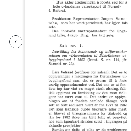
F
o
r
g
e
s
i
d
r
i
e