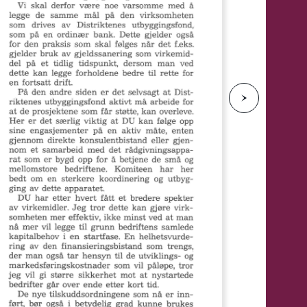
e
N
e
s
t
e
s
i
d