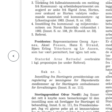
F
o
r
g
e
s
i
d
r
i
e