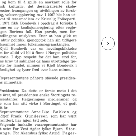
e
N
e
s
t
e
s
i
d