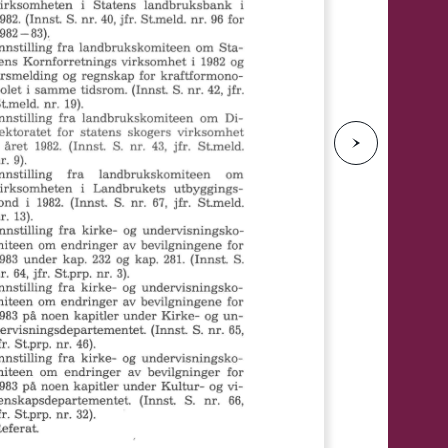
e
N
e
s
t
e
s
i
d