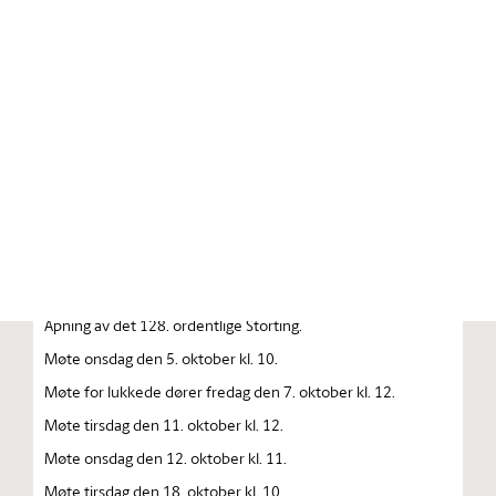
Stortinget.no
Publikasjon
STORTINGSTIDENDE INNEHOLDENDE 128. ORDENTLIGE
STORTINGS FORHANDLINGER 1983 — 1984
FORHANDLINGER I STORTINGET STORTINGETS
SAMMENTREDEN
År 1983, lørdag den 1. oktober kl. 13
Åpning av det 128. ordentlige Storting.
Møte onsdag den 5. oktober kl. 10.
Møte for lukkede dører fredag den 7. oktober kl. 12.
Møte tirsdag den 11. oktober kl. 12.
Møte onsdag den 12. oktober kl. 11.
Møte tirsdag den 18. oktober kl. 10.